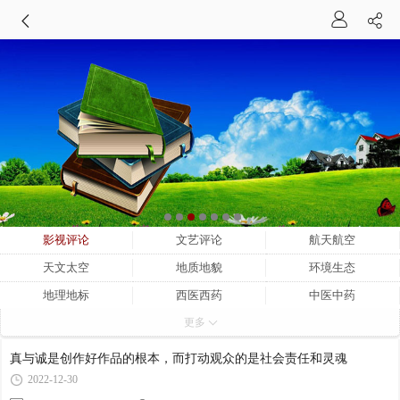
影视评论
文艺评论
航天航空
天文太空
地质地貌
环境生态
地理地标
西医西药
中医中药
更多
生物细菌
民间艺术
戏曲艺术
书画艺术
文物鉴定
考古考证
真与诚是创作好作品的根本，而打动观众的是社会责任和灵魂
历史文化
经济金融
社会群族
2022-12-30