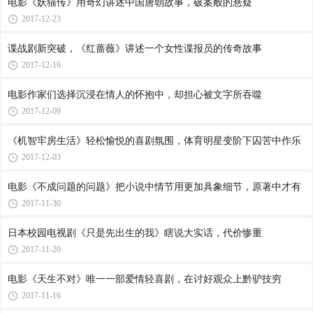
电影《妖猫传》用奇幻讲述中国唐朝故事，破案般的悬疑
2017-12-23
谍战剧新突破，《红蔷薇》讲述一个女性谍报员的传奇故事
2017-12-16
电影作家们选择沉浸在情人的怀抱中，却担心被文字所吞噬
2017-12-09
《机智牢房生活》轻松愉悦的喜剧氛围，体育明星变阶下囚苦中作乐
2017-12-03
电影《不成问题的问题》把小说中情节用更加具象细节，原著中才有
2017-11-30
日本校园电视剧《只是先出生的我》瞎说大实话，代价惨重
2017-11-20
电影《天生不对》唯一一部爱情轻喜剧，在讨好观众上黔驴技穷
2017-11-16