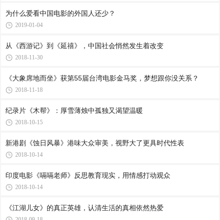
为什么爱看中国电影的外国人还少？
2019-01-04
从《西游记》到《延禧》，中国社会悄然发生着改变
2018-11-30
《大象席地而坐》获第55届台湾电影金马奖，梦想跟你没关系？
2018-11-18
纪录片《木帮》：厚雪薄烛中孤独又渴望温暖
2018-10-15
新港剧《蚀日风暴》港味大众审美，视野大了更具时代性表
2018-10-14
印度电影《嗝嗝老师》反思教育现实，用情感打动观众
2018-10-14
《江湖儿女》的真正英雄，认清生活的真相依然热爱
2018-09-18