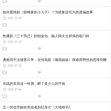
自然科学
古典文学
如何看韩剧《财阀家的小儿子》？为续集设坑为热度编故事
2022-12-29
热播剧《三十而已》的铂金包，融入阔太太群体的敲门砖
2020-07-25
勇敢同不法侵害斗争，女性电影《缅因姐妹》很难用男性的思维判断
2020-07-20
肖战的笑容这一杯酒，醉了多少人的守候
2020-07-06
五一劳动节献给劳动者的纪录片《大地情书》