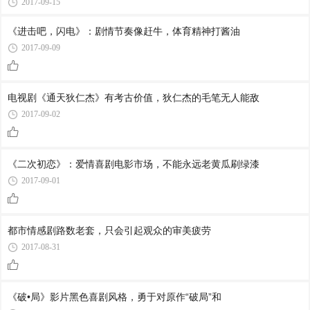
2017-09-15
《进击吧，闪电》：剧情节奏像赶牛，体育精神打酱油
2017-09-09
电视剧《通天狄仁杰》有考古价值，狄仁杰的毛笔无人能敌
2017-09-02
《二次初恋》：爱情喜剧电影市场，不能永远老黄瓜刷绿漆
2017-09-01
都市情感剧路数老套，只会引起观众的审美疲劳
2017-08-31
《破•局》影片黑色喜剧风格，勇于对原作“破局”和