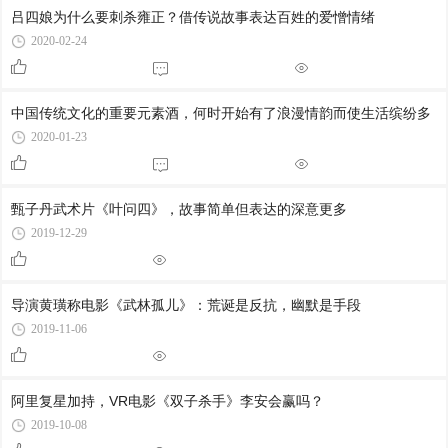
吕四娘为什么要刺杀雍正？借传说故事表达百姓的爱憎情绪
2020-02-24
中国传统文化的重要元素酒，何时开始有了浪漫情韵而使生活缤纷多
2020-01-23
甄子丹武术片《叶问四》，故事简单但表达的深意更多
2019-12-29
导演黄璜称电影《武林孤儿》：荒诞是反抗，幽默是手段
2019-11-06
阿里复星加持，VR电影《双子杀手》李安会赢吗？
2019-10-08