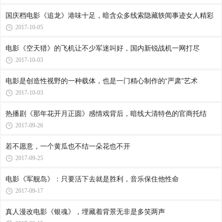
国庆档电影《追龙》港味十足，暗含众多线索隐藏轶闻事迹女人精彩
2017-10-05
电影《空天猎》的飞机让不少军迷叫好，国内新锐战机一网打尽
2017-10-03
电影是创造性视野的一种载体，也是一门精心制作的“严肃”艺术
2017-10-03
热播剧《那年花开月正圆》感情戏背后，暗线大清特色的官商托结
2017-09-26
若不愿意，一个黄瓜也不结一朵花也不开
2017-09-25
电影《军舰岛》：只要活下去就是胜利，音乐保住他性命
2017-09-17
真人漫改电影《银魂》，埋藏着背景无非是多笑两声