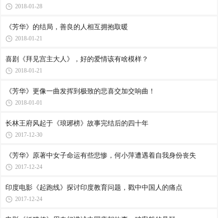
2018-01-28
《芳华》的结局，善良的人相互拥抱取暖
2018-01-21
喜剧《拜见宫主大人》，好的爱情该有啥模样？
2018-01-21
《芳华》更像一曲发挥到极致的悲喜交加交响曲！
2018-01-01
长林王府风起于《琅琊榜》故事完结后的四十年
2017-12-30
《芳华》原著中女子命运有些悲惨，何小萍遭遇着自我身份丧失
2017-12-24
印度电影《起跑线》探讨印度教育问题，戳中中国人的痛点
2017-12-24