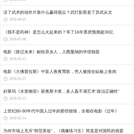
没了武术的动作片靠什么赢得观众？武打影星老了弃武从文
2018-09-01
《我不是药神》是怎么火起来的？等了16年票房预测超30亿
2018-07-08
电影《路过未来》献给异乡人，入围戛纳的华语独苗
2018-05-15
电影《大佛普拉斯》中富人夜夜莺歌，穷人被按在砧板上鱼肉
2018-03-25
好莱坞《水形物语》获奥斯卡奖，多人叒不满艺术“政治正确性”
2018-03-25
上世纪80-90年代中国人过年的那些烦恼，全都在电影《过年》
2018-02-14
为何市场上充斥“韩范美妆”，《偶像练习生》简直是对国民的戏耍