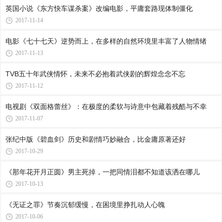
英国小说《东方快车谋杀案》改编电影，平庸套路现体制僵化
2017-11-14
电影《七十七天》逆势而上，在多样的自然环境里丰富了人物情绪
2017-11-13
TVB五十年武侠情怀，未来不必抱着武侠剧的辉煌念念不忘
2017-11-12
电视剧《双面格蕾丝》：在极度的柔软与诗意中包藏着残酷与不幸
2017-11-07
张纪中版《碧血剑》历史和剧情巧妙融合，比金庸原著还好
2017-10-29
《那年花开月正圆》男主死掉，一把同情泪都不知道该洒在哪儿
2017-10-13
《无证之罪》节奏沉郁缓慢，在困境里挣扎动人心魄
2017-10-06