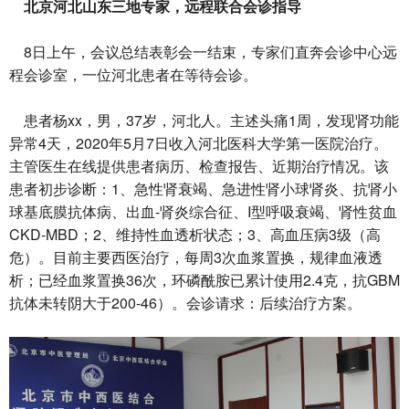
北京河北山东三地专家，远程联合会诊指导
8日上午，会议总结表彰会一结束，专家们直奔会诊中心远
程会诊室，一位河北患者在等待会诊。
患者杨xx，男，37岁，河北人。主述头痛1周，发现肾功能
异常4天，2020年5月7日收入河北医科大学第一医院治疗。
主管医生在线提供患者病历、检查报告、近期治疗情况。该
患者初步诊断：1、急性肾衰竭、急进性肾小球肾炎、抗肾小
球基底膜抗体病、出血-肾炎综合征、I型呼吸衰竭、肾性贫血
CKD-MBD；2、维持性血透析状态；3、高血压病3级（高
危）。目前主要西医治疗，每周3次血浆置换，规律血液透
析；已经血浆置换36次，环磷酰胺已累计使用2.4克，抗GBM
抗体未转阴大于200-46）。会诊请求：后续治疗方案。