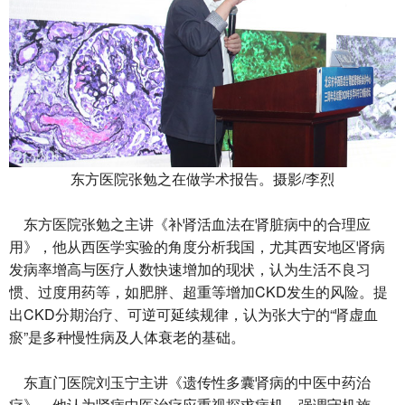
东方医院张勉之在做学术报告。摄影/李烈
东方医院张勉之主讲《补肾活血法在肾脏病中的合理应
用》，他从西医学实验的角度分析我国，尤其西安地区肾病
发病率增高与医疗人数快速增加的现状，认为生活不良习
惯、过度用药等，如肥胖、超重等增加CKD发生的风险。提
出CKD分期治疗、可逆可延续规律，认为张大宁的“肾虚血
瘀”是多种慢性病及人体衰老的基础。
东直门医院刘玉宁主讲《遗传性多囊肾病的中医中药治
疗》，他认为肾病中医治疗应重视探求病机，强调守机施