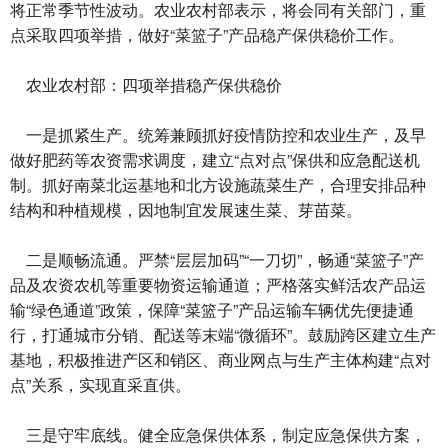
将正常季节性波动。农业农村部表示，将会同有关部门，重
点采取四项举措，做好“菜篮子”产品稳产保供稳价工作。
农业农村部：四项举措稳产保供稳价
一是抓紧生产。统筹兼顾抓好疫情防控和农业生产，及早
做好肥药等农资需求调度，建立“点对点”保供和应急配送机
制。抓好南菜北运基地和北方设施蔬菜生产，合理安排品种
结构和种植规模，因地制宜发展速生菜、芽苗菜。
二是顺畅流通。严禁“层层加码”“一刀切”，畅通“菜篮子”产
品及农资农机等重要物资运输通道；严格落实鲜活农产品运
输“绿色通道”政策，保障“菜篮子”产品运输车辆优先便捷通
行，打通城市分销、配送等末端“微循环”。鼓励跨区建立生产
基地，积极推进产区和销区、商业网点与生产主体构建“点对
点”关系，实现直采直供。
三是守牢底线。健全应急保供体系，制定应急保供方案，