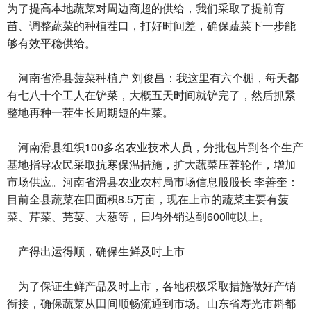
为了提高本地蔬菜对周边商超的供给，我们采取了提前育
苗、调整蔬菜的种植茬口，打好时间差，确保蔬菜下一步能
够有效平稳供给。
河南省滑县菠菜种植户 刘俊昌：我这里有六个棚，每天都
有七八十个工人在铲菜，大概五天时间就铲完了，然后抓紧
整地再种一茬生长周期短的生菜。
河南滑县组织100多名农业技术人员，分批包片到各个生产
基地指导农民采取抗寒保温措施，扩大蔬菜压茬轮作，增加
市场供应。河南省滑县农业农村局市场信息股股长 李善奎：
目前全县蔬菜在田面积8.5万亩，现在上市的蔬菜主要有菠
菜、芹菜、芫荽、大葱等，日均外销达到600吨以上。
产得出运得顺，确保生鲜及时上市
为了保证生鲜产品及时上市，各地积极采取措施做好产销
衔接，确保蔬菜从田间顺畅流通到市场。山东省寿光市斟都