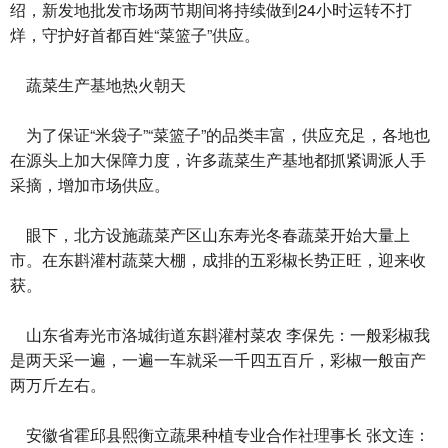
绍，新发地批发市场两节期间将持续做到24小时运转不打
烊，守护好首都百姓“菜篮子”供应。
蔬菜生产基地热火朝天
为了保证“米袋子”“菜篮子”的品类丰富，供应充足，各地也
在源头上加大保障力度，许多蔬菜生产基地都抓紧调派人手
采摘，增加市场供应。
眼下，北方设施蔬菜产区山东寿光冬春蔬菜开始大量上
市。在东斟灌村蔬菜大棚，成排的五彩椒长势正旺，迎来收
获。
山东省寿光市洛城街道东斟灌村菜农 李保先：一般彩椒我
是两天采一遍，一遍一车就采一千四五百斤，彩椒一般亩产
两万斤左右。
安徽省霍邱县熙衡立蔬果种植专业合作社理事长 张文连：