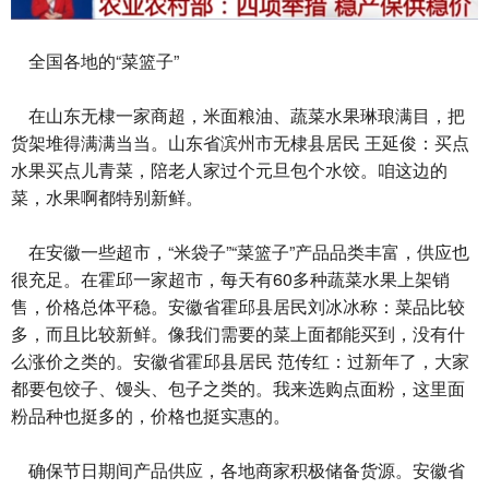
全国各地的“菜篮子”
在山东无棣一家商超，米面粮油、蔬菜水果琳琅满目，把
货架堆得满满当当。山东省滨州市无棣县居民 王延俊：买点
水果买点儿青菜，陪老人家过个元旦包个水饺。咱这边的
菜，水果啊都特别新鲜。
在安徽一些超市，“米袋子”“菜篮子”产品品类丰富，供应也
很充足。在霍邱一家超市，每天有60多种蔬菜水果上架销
售，价格总体平稳。安徽省霍邱县居民刘冰冰称：菜品比较
多，而且比较新鲜。像我们需要的菜上面都能买到，没有什
么涨价之类的。安徽省霍邱县居民 范传红：过新年了，大家
都要包饺子、馒头、包子之类的。我来选购点面粉，这里面
粉品种也挺多的，价格也挺实惠的。
确保节日期间产品供应，各地商家积极储备货源。安徽省