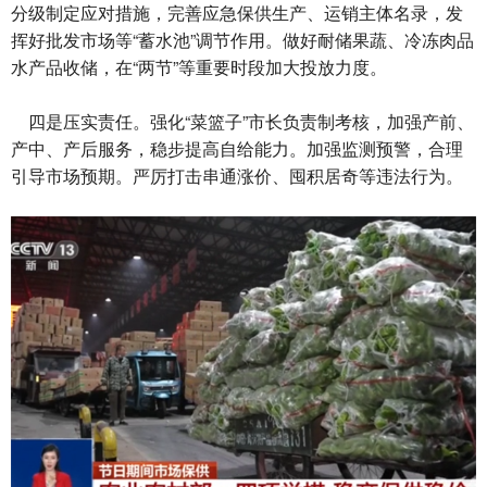
分级制定应对措施，完善应急保供生产、运销主体名录，发
挥好批发市场等“蓄水池”调节作用。做好耐储果蔬、冷冻肉品
水产品收储，在“两节”等重要时段加大投放力度。
四是压实责任。强化“菜篮子”市长负责制考核，加强产前、
产中、产后服务，稳步提高自给能力。加强监测预警，合理
引导市场预期。严厉打击串通涨价、囤积居奇等违法行为。