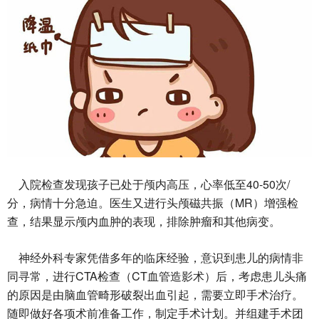
40-50
/
入院检查发现孩子已处于颅内高压，心率低至
次
MR
分，病情十分急迫。医生又进行头颅磁共振（
）增强检
查，结果显示颅内血肿的表现，排除肿瘤和其他病变。
神经外科专家凭借多年的临床经验，意识到患儿的病情非
CTA
CT
同寻常，进行
检查（
血管造影术）后，考虑患儿头痛
的原因是由脑血管畸形破裂出血引起，需要立即手术治疗。
随即做好各项术前准备工作，制定手术计划。并组建手术团