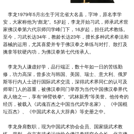
李龙1979年5月出生于河北省大名县，字坤，原名李学
安，大家称他为“彪龙”。5岁起，李龙开始习武，师承武术世
家佛汉拳第六代宗师闫学峰门下，16岁起，担任武术教练。
至今，习武长达34年，教龄长达23年，擅长多种武术拳法和
器械的运用，尤其喜爱并专于佛汉拳之单练与对打、散打及
擒拿等软硬内功，为佛汉拳第七代传承人。
李龙为人谦虚好学，品行端正，数十年如一日的苦练勤
修，功力高深，曾多次与韩国、美国、瑞士、意大利、俄罗
斯等行内人士进行国际武术交流，深得武术界同仁的认可及
师辈门人的器重，被佛汉拳同门举荐为当代中国佛汉拳界代
表人物之一，享有“神臂铁拳”、“武林新秀”等美誉。他传奇的
经历，被载入《武魂百杰之中国当代武学名家》、《中国棍
坛百杰》、《中国武术名人大辞典》等史册之中。
李龙身肩数职，现为中国武术协会会员、国家级武术教
练、裁判、北京市武术运动协会佛汉拳研究会会长、北京佛