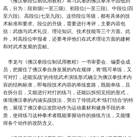
《佛汉拳段位制试用教程》将习武者的佛汉拳水平由低到
高，分为：段前级(一至三级)、初段位(一至三段)、中段位(四
至六段)、高段位(七至九段)。这些段位等级，都有具体的技
术标准和要求。段位的升级，需要进行考评，主要内容包
括：武德与武术礼仪、理论知识、技术技能等三个方面。此
外，对高段位申报者，还要考评他们在武术理论方面的建树
和对武术发展的贡献。
李龙与《佛汉拳段位制试用教程》一书审委会、编委会成
员，把握住了佛汉拳自身发展的内在规律，将“既可单练，又
可对打，还能实战”的传统武术演练形式确立为佛汉拳技术内
容的结构标准，即每段技术内容的单练套路，既能单练，且
在拆分后，又能进行对打的练习，还能以拆招见招的形式，
体现佛汉拳的内涵实战技法，突出了传统武术“练打结合”的特
色，展现了佛汉拳以攻防动作为运动素材和健身手段的本
质，使得练习这种拳术者既能掌握动作的操练方法，又能懂
得各个动作的攻防含义。