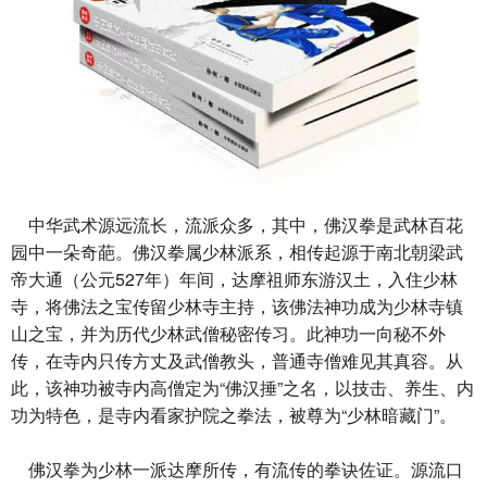
中华武术源远流长，流派众多，其中，佛汉拳是武林百花
园中一朵奇葩。佛汉拳属少林派系，相传起源于南北朝梁武
帝大通（公元527年）年间，达摩祖师东游汉土，入住少林
寺，将佛法之宝传留少林寺主持，该佛法神功成为少林寺镇
山之宝，并为历代少林武僧秘密传习。此神功一向秘不外
传，在寺内只传方丈及武僧教头，普通寺僧难见其真容。从
此，该神功被寺内高僧定为“佛汉捶”之名，以技击、养生、内
功为特色，是寺内看家护院之拳法，被尊为“少林暗藏门”。
佛汉拳为少林一派达摩所传，有流传的拳诀佐证。源流口