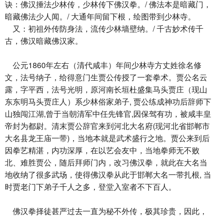
诀：佛汉捶法少林传，少林传下佛汉拳。/ 佛法本是暗藏门，
暗藏佛法少人闻。/ 大通年间留下根，绘图带到少林寺。
又：初祖外传防身法，流传少林墙壁纳。/ 千古妙术传千
古，佛汉暗藏佛汉家。
公元1860年左右（清代咸丰）年间少林寺方丈姓徐名修
文，法号纳子，给得意门生贾公传授了一套拳术。贾公名云
露，字平西，法号光明，原河南长垣杜盛集马头贾庄（现山
东东明马头贾庄人）系少林俗家弟子, 贾公练成神功后辞师下
山独闯江湖,曾于当朝清军中任先锋官,因保驾有功，被咸丰皇
帝封为都尉。清末贾公辞官来到河北大名府(现河北省邯郸市
大名县龙王庙一带)，当地本就是武术盛行之地。贾公来到后
因拳艺精湛，内功深厚，在以艺会友中，当地拳师无不败
北、难胜贾公，随后拜师门内，改习佛汉拳，就此在大名当
地收纳了很多武场，使得佛汉拳从此于邯郸大名一带扎根, 当
时贾老门下弟子千人之多，登堂入室者不下百人。
佛汉拳择徒甚严过去一直为秘不外传，极其珍贵，因此，