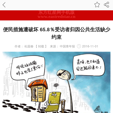
东方红星网手机版
www.eastredstar.cn
便民措施遭破坏 65.8％受访者归因公共生活缺少
约束
作者：
杜园春 【 转载 】
来源：
中国青年报
2016-11-01