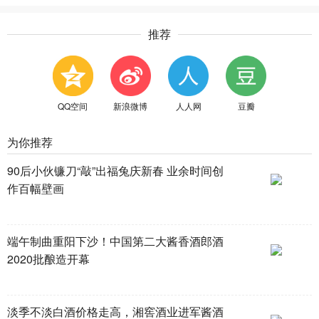
推荐
QQ空间
新浪微博
人人网
豆瓣
为你推荐
90后小伙镰刀“敲”出福兔庆新春 业余时间创
作百幅壁画
端午制曲重阳下沙！中国第二大酱香酒郎酒
2020批酿造开幕
淡季不淡白酒价格走高，湘窖酒业进军酱酒