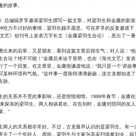
趣的故事。
报》总编辑罗孚邀请梁羽生撰写一篇文章，对梁羽生和金庸的新
种吃力不讨好的事情，梁羽生颇不愿意。可在罗孚的反复邀请下
光文艺》创刊号上发表万字长文《金庸梁羽生合论》，惹出了一
出来的后辈，又是朋友，看到这篇文章后很生气，对人说：“他
生合论？绝不可能！”金庸后来迫于形势，也在《海光文艺》发
行了一个回复。在文章里，金庸很谦虚地说：“我只是一个‘讲故事
写某种环境和气氛。”这件事一度闹得沸沸扬扬，连古龙都知道
去脉。
的关系并不受此事影响，还是惺惺相惜。1999年春节，金庸在
前来探亲的梁羽生。两人相谈甚欢。在告别时，金庸对陪同的友人
聚。”
两人的关系都非常好。不过，古龙最早认识的是梁羽生。有一
带去了一个年轻人。席间，梁羽生与大家兴高采烈猜拳划令，却