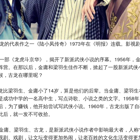
龙的代表作之一《陆小凤传奇》1973年在《明报》连载。影视
以一部《龙虎斗京华》，揭开了新派武侠小说的序幕。1956年，
阵营。在那以后，金庸和梁羽生佳作不断，掀起了一股新派武侠
候，古龙在哪里呢？
比梁羽生、金庸小了14岁，算是他们的后辈。当金庸、梁羽生
是成功中学的一名高中生，写点诗歌、小说之类的文字。1958
后，为了赚钱，他开始尝试写武侠小说。1960年，古龙出版了
此后，就一发不可收拾。
金庸、梁羽生、古龙，是新派武侠小说作者中影响最大者，人称“
视剧、戏剧，让文坛变得更加热闹，让老百姓的文化生活变得更