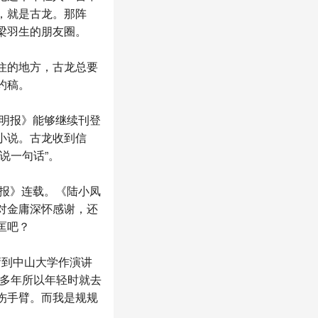
，就是古龙。那阵
梁羽生的朋友圈。
住的地方，古龙总要
约稿。
《明报》能够继续刊登
小说。古龙收到信
说一句话”。
明报》连载。《陆小凤
对金庸深怀感谢，还
匡吧？
庸到中山大学作演讲
酒多年所以年轻时就去
伤手臂。而我是规规