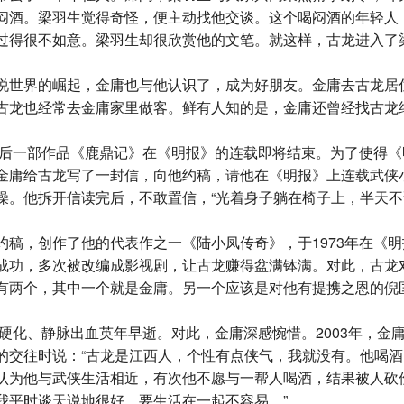
闷酒。梁羽生觉得奇怪，便主动找他交谈。这个喝闷酒的年轻人
过得很不如意。梁羽生却很欣赏他的文笔。就这样，古龙进入了
世界的崛起，金庸也与他认识了，成为好朋友。金庸去古龙居
古龙也经常去金庸家里做客。鲜有人知的是，金庸还曾经找古龙
最后一部作品《鹿鼎记》在《明报》的连载即将结束。为了使得
金庸给古龙写了一封信，向他约稿，请他在《明报》上连载武侠
澡。他拆开信读完后，不敢置信，“光着身子躺在椅子上，半天不
稿，创作了他的代表作之一《陆小凤传奇》，于1973年在《
成功，多次被改编成影视剧，让古龙赚得盆满钵满。对此，古龙
有两个，其中一个就是金庸。另一个应该是对他有提携之恩的倪
肝硬化、静脉出血英年早逝。对此，金庸深感惋惜。2003年，金
的交往时说：“古龙是江西人，个性有点侠气，我就没有。他喝
认为他与武侠生活相近，有次他不愿与一帮人喝酒，结果被人砍
我平时谈天说地很好，要生活在一起不容易。”