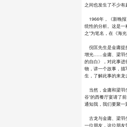
之间也发生了不少有
1966年，《新晚
统性的分析。这是一
之”为笔名，在《海
倪匡先生是金庸提携
增光……金庸、梁羽
的自白》，对此事进
物，讲一个故事，描
生，了解此事的来龙
当然，金庸和梁羽生
谷”的西餐厅宴请了
通知我，我们要聚一
古龙与金庸、梁羽生
一位朋友，这位朋友