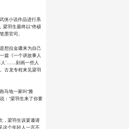
派武侠小说作品进行系
，梁羽生最终以“佟硕
番笔墨官司。
是想拉金庸来为自己
表一篇《一个讲故事人
人’……刻画一些人
了。古龙专程来见梁羽
跑马地一家叫“雅
说：“梁羽生来了你要
次，梁羽生设宴邀请
见这个年轻人一言不