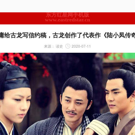
东方红星网手机版
www.eastredstar.cn
庸给古龙写信约稿，古龙创作了代表作《陆小凤传
来源：
读史
2020-07-11