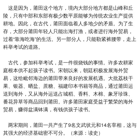
这是因为，莆田这个地方，境内大部分地方都是山峰和丘
陵，只有中部和东部有极少数平原能够为传统农业生产提供
耕地。因此，在古代，莆田面临着人多地少的矛盾。为了生
存，大部分莆田年轻人只能出海打渔，或者进行海外贸易，
过着“靠海吃海”的生活。另一部分人，只能勒紧裤腰带，走上
科举考试的道路。
古代，参加科举考试，是一件很烧钱的事情。许多农耕家
庭根本供不起孩子读书。宋朝以来，朝廷积极发展海外贸
易，这给毗邻海边的莆田带来良好的发展机遇。大批荔枝干
果、银器、晒盐、蔗糖、福建印本书籍等商品，通过莆田运
送到海外，又从海外运送占城稻、香料、木棉、象牙珍珠、
番花异草等商品回到莆田。许多莆田家庭受益于繁荣的海外
贸易，赚得盆满钵满，有钱供孩子读书。
两宋期间，莆田一共产生了9名文武状元和14名宰相，这与
其强大的经济基础密不可分。（来源：读史）