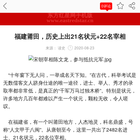
0评论
东方红星网手机版
www.eastredstar.cn
福建莆田，历史上出21名状元+22名宰相
来源：
读史
2020-08-23
“十年窗下无人问，一举成名天下知。”在古代，科举考试是
无数儒客文人跻身仕途的唯一途径，进士、举人、秀才的录
取率都非常低，是真正的“千军万马过独木桥”。特别是状元，
许多地方几百年都难以产生一个状元，颗粒无收，令人嗟
叹。
在福建省，有一个叫莆田地方，人杰地灵，科名鼎盛，号
称“人文甲于八闽”。从唐朝至今，这里一共出了2482名进
士、21名状元，22名位宰相。