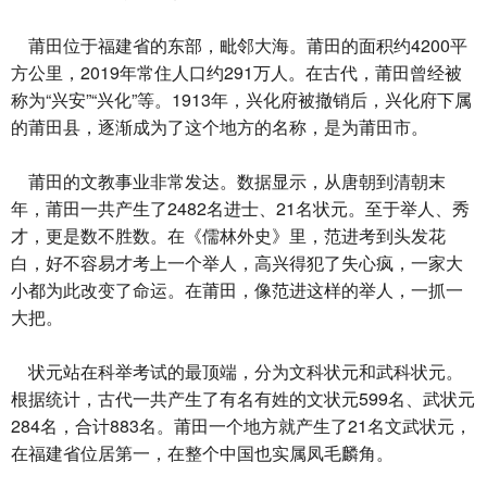
莆田位于福建省的东部，毗邻大海。莆田的面积约4200平
方公里，2019年常住人口约291万人。在古代，莆田曾经被
称为“兴安”“兴化”等。1913年，兴化府被撤销后，兴化府下属
的莆田县，逐渐成为了这个地方的名称，是为莆田市。
莆田的文教事业非常发达。数据显示，从唐朝到清朝末
年，莆田一共产生了2482名进士、21名状元。至于举人、秀
才，更是数不胜数。在《儒林外史》里，范进考到头发花
白，好不容易才考上一个举人，高兴得犯了失心疯，一家大
小都为此改变了命运。在莆田，像范进这样的举人，一抓一
大把。
状元站在科举考试的最顶端，分为文科状元和武科状元。
根据统计，古代一共产生了有名有姓的文状元599名、武状元
284名，合计883名。莆田一个地方就产生了21名文武状元，
在福建省位居第一，在整个中国也实属凤毛麟角。