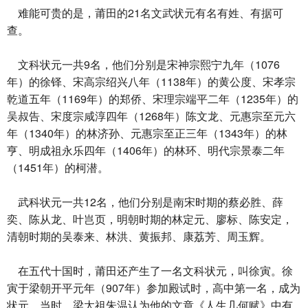
难能可贵的是，莆田的21名文武状元有名有姓、有据可
查。
文科状元一共9名，他们分别是宋神宗熙宁九年（1076
年）的徐铎、宋高宗绍兴八年（1138年）的黄公度、宋孝宗
乾道五年（1169年）的郑侨、宋理宗端平二年（1235年）的
吴叔告、宋度宗咸淳四年（1268年）陈文龙、元惠宗至元六
年（1340年）的林济孙、元惠宗至正三年（1343年）的林
亨、明成祖永乐四年（1406年）的林环、明代宗景泰二年
（1451年）的柯潜。
武科状元一共12名，他们分别是南宋时期的蔡必胜、薛
奕、陈从龙、叶岂页，明朝时期的林定元、廖标、陈安定，
清朝时期的吴泰来、林洪、黄振邦、康荔芳、周玉辉。
在五代十国时，莆田还产生了一名文科状元，叫徐寅。徐
寅于梁朝开平元年（907年）参加殿试时，高中第一名，成为
状元。当时，梁太祖朱温认为他的文章《人生几何赋》中有