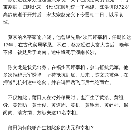
束割据，归顺北宋，让北宋顺利统一了福建。陈洪进以72岁
高龄病逝于开封后，宋太宗赵光义下令罢朝二日，以示哀
悼。
蔡京的名字家喻户晓，他曾经先后4次官拜宰相，任期长达
17年，在古代实属罕见。不过，蔡京经过大富大贵后，晚年
不保，被贬斥于岭南，途中饿死于湖南长沙。
陈文龙是状元出身，在福州官拜宰相，参与抵抗元军。他
多次拒绝元军诱降，坚持抵抗到底。后来，陈文龙被俘，在
押送到杭州途中绝食，并在谒拜岳飞庙后气绝而亡。
不仅如此，莆田人在对外移民时，也产生了黄洽、黄祖
舜、黄景昉、黄士俊、黄道周、黄机、黄锡衮、黄廷桂、翁
尚简、翁方纲、方献夫这11名宰相。
莆田为何能够产生如此多的状元和宰相？