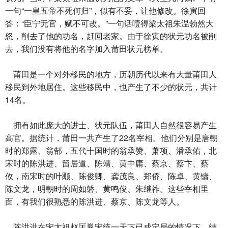
一句“一皇五帝不死何归”，似有不妥，让他修改。徐寅回
答：“臣宁无官，赋不可改。”一句话噎得梁太祖朱温勃然大
怒，削去了他的功名，赶回老家。由于徐寅的状元功名被削
去，我们没有将他的名字加入莆田状元榜单。
莆田是一个对外移民的地方，历朝历代以来有大量莆田人
移民到外地居住。这些移民中，也产生了不少的状元，共计
14名。
拥有如此庞大的进士、状元队伍，莆田人自然很容易产生
高官。据统计，莆田一共产生了22名宰相。他们分别是唐朝
时的郑露、翁郜，五代十国时的翁承赞、萧项、潘承佑，北
宋时的陈洪进、留居道、陈靖、黄中庸、蔡京、蔡卞、蔡
攸，南宋时的叶颙、陈俊卿、龚茂良、郑侨、陈卓、黄镛、
陈文龙，明朝时的周如磐、黄鸣俊、朱继祚。这些宰相里
面，有我们很熟悉的陈洪进、蔡京、陈文龙等人。
陈洪进在宋太祖赵匡胤宋统一天下已成定局的情况下，结