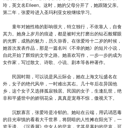
玲，英文名Eileen。这时，她的父母分开了，她跟随父亲。
第二年，张爱玲进入圣玛利亚女校继续学习。
童年对她性格的影响很大，特立独行，不依靠人，自食
其力。她身上岁月的痕迹，都是被时光打磨出的钻石般耀眼
的光辉，成熟的魅力，历久弥香。在张爱玲十二岁的时候，
她首次发表作品，那是一篇名叫《不幸的她》的短片小说，
自此开始了辉煌的文学之路。她喜欢写作，一步一步的成为
女作家，写过散文、诗歌、小说、剧本等各种著作。
民国时期，可以说是风云际会，她在上海文坛盛名在
外，女子的绝代风华，一时难出其右。几十年后在异国他
乡，这个女子又选择孤寂独居。民国的女子，生逢乱世，绝
非和平盛世中的娇弱花朵，真真是宠辱不惊，傲视天下。
沉默寡言，张爱玲是冷郁的。她站在云端，用讥诮恶毒
的目光审慎的看着大千世界，将阴暗的人性摊在阳光下，一
览无遗。《沉香屑》中女人的悲哀，尤其是寡妇的悲哀，可