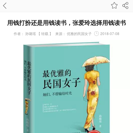
用钱打扮还是用钱读书，张爱玲选择用钱读书
作者：
孙璐瑶 【 转载 】
来源：
优雅的民国女子
2018-07-08