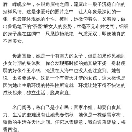
唇，睥睨众生，在眼角眉梢之间，流露出一股子沉稳自信的
别样风情。这是张爱玲的照片之中，让人印象最深刻的一
张，也最能体现她的个性。彼时，她微仰着头、叉着腰，做
出鲁迅笔下的“茶壶”般女人的姿势，丝毫不见市井之气，细细
的身子裹在丝绸中，只见惊艳绝绝，气质无双，即便她真的
不是美女。
毋庸置疑，她是一个有魅力的女子，但是如果你见她到
少女时期的集体照，你会发现那时候的她其貌不扬，身材瘦
弱的好像个丑小鸭，淹没在人海中也没人会注意到。她曾
说，出名要趁早。这是一个有着天才梦的女孩，这大概也是
因为她出生后环境的特殊性所造就，环境让她不得不快速的
成长起来，独立生活，脱离家庭。
名门闺秀，称自己是小市民；官家小姐，却要自食其
力。生活的磨难没有让她悲春伤秋，她像是一株傲雪寒梅，
骄傲的生活在天地之间。任它冰雪肆意，我自逍遥绽放，梅
香四溢。