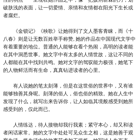
破肤浅的表面，让一切爱情、亲情和友情都在阳光下生长或
者腐烂。
《金锁记》《秧歌》让她得到了文人墨客青睐，而《十
八春》则是让无数百姓举手称赞, 她的作品在中国现代文学中
有着重要的地位。普通的人能够在看个热闹，高明的读者能
在其中洞悉世事。她文字中有太多的人情世故，这让不同的
人都能在其中找到共鸣。她对文字的驾驭能力极强，她笔下
的人物鲜活而有生命，真真钻进读者的心里。
有人说她的笔太刻薄，但是在这世俗的世界中，又有谁
能够独善其身呢。刻薄的俗人，俗也俗的精致。她在人生中
发现了什么，就写出来告诉你，让人如临其境般感受到她所
感受到的，仅此而已。
人情练达，待人接物却我行我素；紧守本心，却又和读
者闲话家常。她的文字中处处可见众生之相，这是她善于观