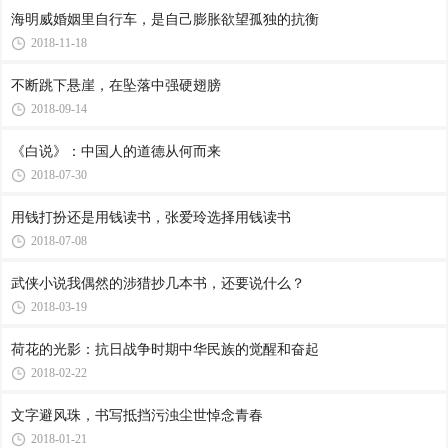
海明威婚姻里自行车，是自己膨胀欲望孤独的抗衡
2018-11-18
不断跳下悬崖，在坠落中强硬翅膀
2018-09-14
《白说》：中国人的道德从何而来
2018-07-30
用钱打扮还是用钱读书，张爱玲选择用钱读书
2018-07-08
武侠小说我偶然的涉猎抄几本书，还要说什么？
2018-03-19
荷花的光影：抗日战争时期中华民族的觉醒和奋起
2018-02-22
文字避风珠，书写抵挡污浊尘世悼念青春
2018-01-21