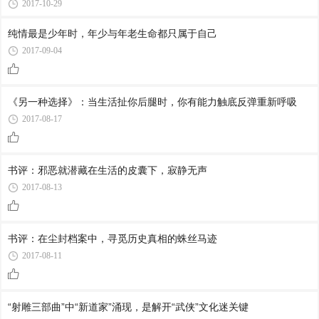
2017-10-29
纯情最是少年时，年少与年老生命都只属于自己
2017-09-04
《另一种选择》：当生活扯你后腿时，你有能力触底反弹重新呼吸
2017-08-17
书评：邪恶就潜藏在生活的皮囊下，寂静无声
2017-08-13
书评：在尘封档案中，寻觅历史真相的蛛丝马迹
2017-08-11
“射雕三部曲”中“新道家”涌现，是解开“武侠”文化迷关键