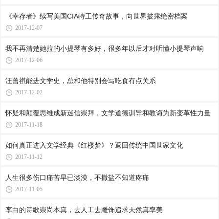
《幸存者》续写美国CIA特工传奇故事，向世界披露绝密档案
2017-12-07
我不再清楚她拉的小提琴有多好，很多年以后才对听懂小提琴声响
2017-12-06
汪曾祺能进文学史，总和他特别会写吃食有点关系
2017-12-02
怀疑和颠覆思维成新迷信崇拜，文学道德训导和教诲为新变革性力量
2017-11-18
如何真正进入文学经典《红楼梦》？返回传统中国世家文化
2017-11-12
人生很多伤口痛苦早已淡漠，不撒盐不知道疼痛
2017-11-05
李白的诗歌崇尚本真，去人工去雕饰追求天然真率美