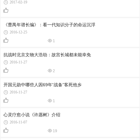
2017-02-19
《曹禺年谱长编》：看一代知识分子的命运沉浮
2016-12-25
1
抗战时北京文物大浩劫：故宫长城都未能幸免
2016-11-27
2
开国元勋中哪些人因69年“战备”客死他乡
2016-11-27
1
心灵疗愈小说《许愿树》介绍
2016-11-07
19