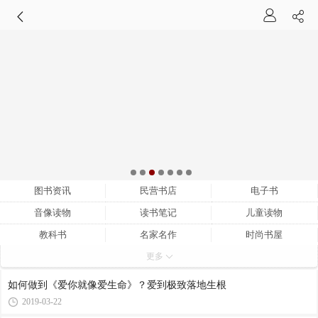
图书资讯
民营书店
电子书
音像读物
读书笔记
儿童读物
教科书
名家名作
时尚书屋
更多
新华书店
阅览室
图书馆
书摘书评
旧书摊
图书经济
如何做到《爱你就像爱生命》？爱到极致落地生根
图书策划
图书编辑
图书市场
2019-03-22